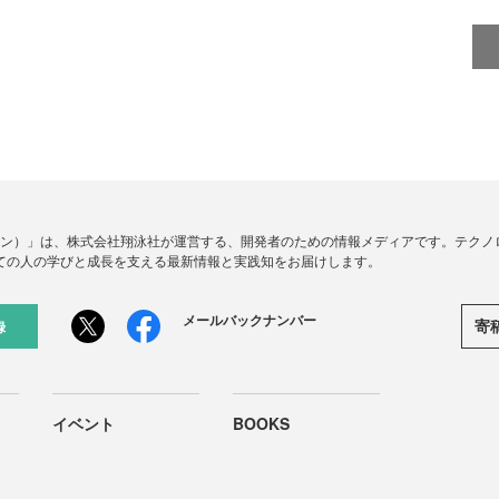
ードジン）」は、株式会社翔泳社が運営する、開発者のための情報メディアです。テク
ての人の学びと成長を支える最新情報と実践知をお届けします。
メールバックナンバー
寄
録
イベント
BOOKS