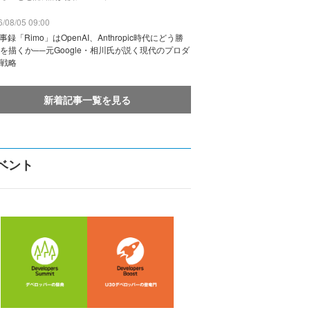
/08/05 09:00
議事録「Rimo」はOpenAI、Anthropic時代にどう勝
を描くか──元Google・相川氏が説く現代のプロダ
戦略
新着記事一覧を見る
ベント