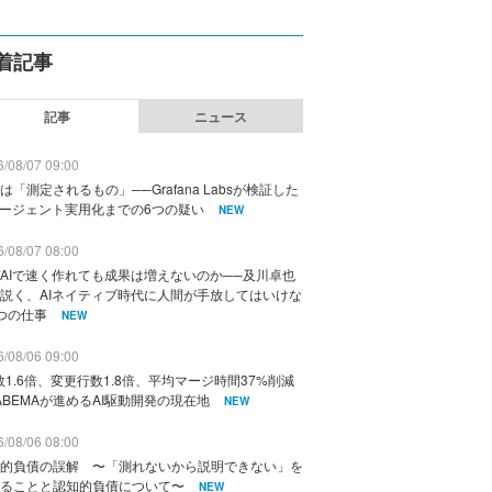
着記事
記事
ニュース
/08/07 09:00
は「測定されるもの」──Grafana Labsが検証した
エージェント実用化までの6つの疑い
NEW
/08/07 08:00
AIで速く作れても成果は増えないのか──及川卓也
説く、AIネイティブ時代に人間が手放してはいけな
つの仕事
NEW
/08/06 09:00
数1.6倍、変更行数1.8倍、平均マージ時間37%削減
ABEMAが進めるAI駆動開発の現在地
NEW
/08/06 08:00
的負債の誤解 〜「測れないから説明できない」を
ることと認知的負債について〜
NEW