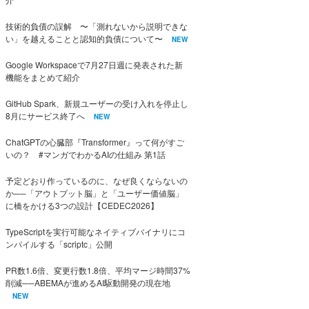
技術的負債の誤解 〜「測れないから説明できな
い」を越えることと認知的負債について〜
NEW
Google Workspaceで7月27日週に発表された新
機能をまとめて紹介
GitHub Spark、新規ユーザーの受け入れを停止し
8月にサービス終了へ
NEW
ChatGPTの心臓部『Transformer』って何がすご
いの？ #マンガでわかるAIの仕組み 第1話
予定どおり作っているのに、なぜ良くならないの
か──「アウトプット脳」と「ユーザー価値脳」
に橋をかける3つの設計【CEDEC2026】
TypeScriptを実行可能なネイティブバイナリにコ
ンパイルする「scriptc」公開
PR数1.6倍、変更行数1.8倍、平均マージ時間37%
削減──ABEMAが進めるAI駆動開発の現在地
NEW