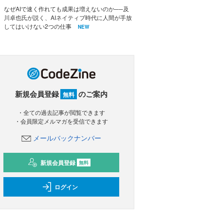
なぜAIで速く作れても成果は増えないのか──及
川卓也氏が説く、AIネイティブ時代に人間が手放
してはいけない2つの仕事
NEW
新規会員登録
のご案内
無料
・全ての過去記事が閲覧できます
・会員限定メルマガを受信できます
メールバックナンバー
新規会員登録
無料
ログイン