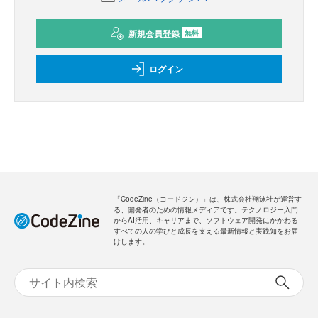
新規会員登録
無料
ログイン
「CodeZine（コードジン）」は、株式会社翔泳社が運営す
る、開発者のための情報メディアです。テクノロジー入門
からAI活用、キャリアまで、ソフトウェア開発にかかわる
すべての人の学びと成長を支える最新情報と実践知をお届
けします。