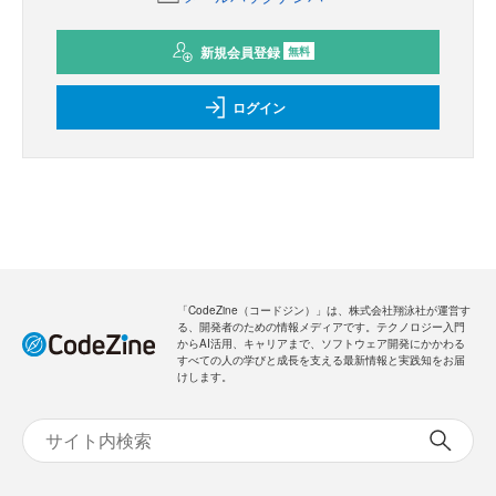
新規会員登録
無料
ログイン
「CodeZine（コードジン）」は、株式会社翔泳社が運営す
る、開発者のための情報メディアです。テクノロジー入門
からAI活用、キャリアまで、ソフトウェア開発にかかわる
すべての人の学びと成長を支える最新情報と実践知をお届
けします。