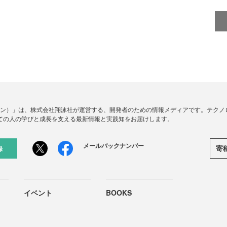
ードジン）」は、株式会社翔泳社が運営する、開発者のための情報メディアです。テク
ての人の学びと成長を支える最新情報と実践知をお届けします。
メールバックナンバー
寄
録
イベント
BOOKS