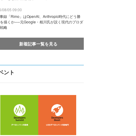
/08/05 09:00
議事録「Rimo」はOpenAI、Anthropic時代にどう勝
を描くか──元Google・相川氏が説く現代のプロダ
戦略
新着記事一覧を見る
ベント