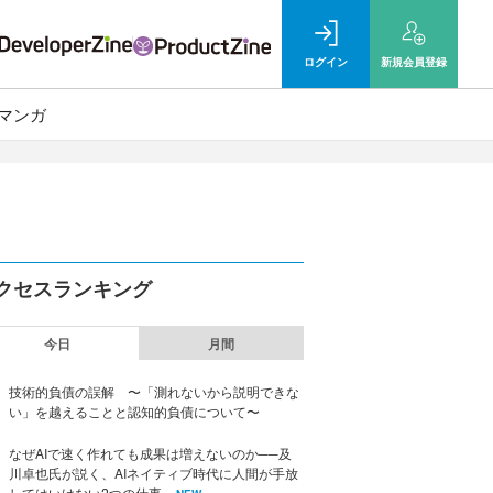
ログイン
新規
会員登録
マンガ
クセスランキング
今日
月間
技術的負債の誤解 〜「測れないから説明できな
い」を越えることと認知的負債について〜
なぜAIで速く作れても成果は増えないのか──及
川卓也氏が説く、AIネイティブ時代に人間が手放
してはいけない2つの仕事