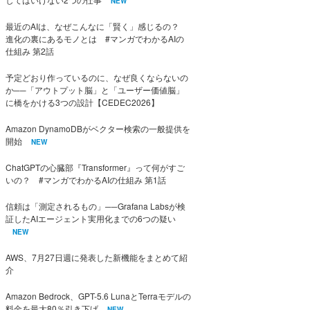
NEW
最近のAIは、なぜこんなに「賢く」感じるの？
進化の裏にあるモノとは #マンガでわかるAIの
仕組み 第2話
予定どおり作っているのに、なぜ良くならないの
か──「アウトプット脳」と「ユーザー価値脳」
に橋をかける3つの設計【CEDEC2026】
Amazon DynamoDBがベクター検索の一般提供を
開始
NEW
ChatGPTの心臓部『Transformer』って何がすご
いの？ #マンガでわかるAIの仕組み 第1話
信頼は「測定されるもの」──Grafana Labsが検
証したAIエージェント実用化までの6つの疑い
NEW
AWS、7月27日週に発表した新機能をまとめて紹
介
Amazon Bedrock、GPT-5.6 LunaとTerraモデルの
料金を最大80％引き下げ
NEW