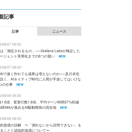
着記事
記事
ニュース
/08/07 09:00
は「測定されるもの」──Grafana Labsが検証した
エージェント実用化までの6つの疑い
NEW
/08/07 08:00
AIで速く作れても成果は増えないのか──及川卓也
説く、AIネイティブ時代に人間が手放してはいけな
つの仕事
NEW
/08/06 09:00
数1.6倍、変更行数1.8倍、平均マージ時間37%削減
ABEMAが進めるAI駆動開発の現在地
NEW
/08/06 08:00
的負債の誤解 〜「測れないから説明できない」を
ることと認知的負債について〜