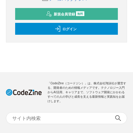
新規会員登録
無料
ログイン
「CodeZine（コードジン）」は、株式会社翔泳社が運営す
る、開発者のための情報メディアです。テクノロジー入門
からAI活用、キャリアまで、ソフトウェア開発にかかわる
すべての人の学びと成長を支える最新情報と実践知をお届
けします。