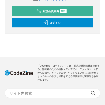
新規会員登録
無料
ログイン
「CodeZine（コードジン）」は、株式会社翔泳社が運営す
る、開発者のための情報メディアです。テクノロジー入門
からAI活用、キャリアまで、ソフトウェア開発にかかわる
すべての人の学びと成長を支える最新情報と実践知をお届
けします。