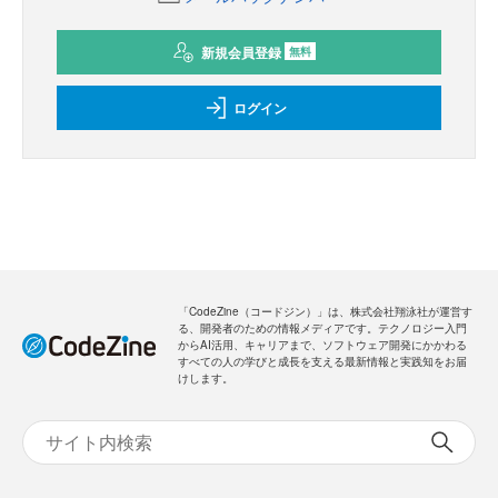
新規会員登録
無料
ログイン
「CodeZine（コードジン）」は、株式会社翔泳社が運営す
る、開発者のための情報メディアです。テクノロジー入門
からAI活用、キャリアまで、ソフトウェア開発にかかわる
すべての人の学びと成長を支える最新情報と実践知をお届
けします。