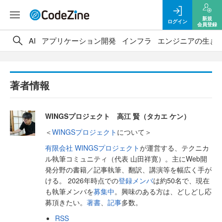
新規
ログイン
会員登録
AI
アプリケーション開発
インフラ
エンジニアの生き
著者情報
WINGSプロジェクト 高江 賢（タカエ ケン）
＜
WINGSプロジェクト
について＞
有限会社 WINGSプロジェクト
が運営する、テクニカ
ル執筆コミュニティ（代表 山田祥寛）。主にWeb開
発分野の書籍／記事執筆、翻訳、講演等を幅広く手が
ける。 2026年時点での
登録メンバ
は約50名で、現在
も執筆メンバを
募集中
。興味のある方は、どしどし応
募頂きたい。
著書
、
記事
多数。
RSS