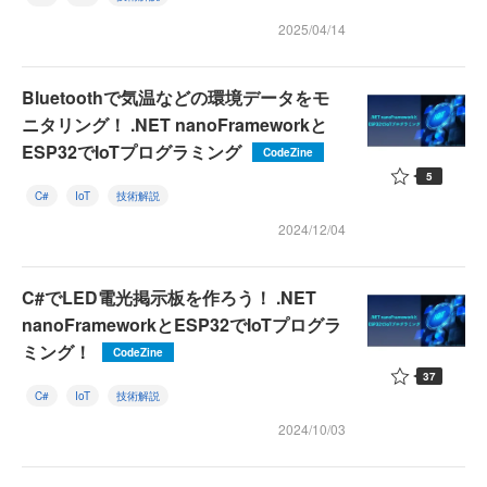
2025/04/14
Bluetoothで気温などの環境データをモ
ニタリング！ .NET nanoFrameworkと
ESP32でIoTプログラミング
CodeZine
5
C#
IoT
技術解説
2024/12/04
C#でLED電光掲示板を作ろう！ .NET
nanoFrameworkとESP32でIoTプログラ
ミング！
CodeZine
37
C#
IoT
技術解説
2024/10/03