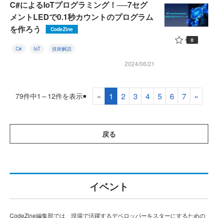
C#によるIoTプログラミング！──7セグ
メントLEDで0.1秒カウントのプログラム
を作ろう
CodeZine
0
C#
IoT
技術解説
2024/06/21
«
1
2
3
4
5
6
7
»
79件中1～12件を表示
戻る
イベント
CodeZine編集部では、現場で活躍するデベロッパーをスターにするための