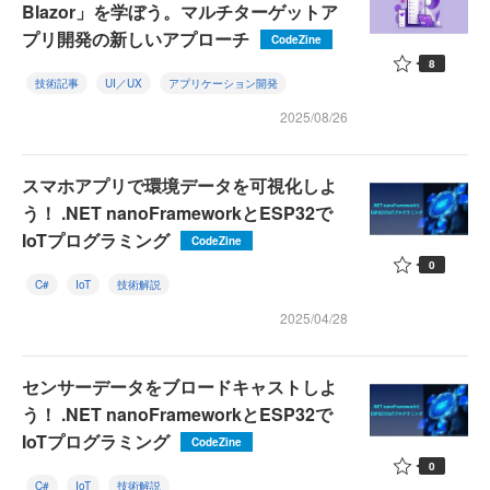
Blazor」を学ぼう。マルチターゲットア
プリ開発の新しいアプローチ
CodeZine
8
技術記事
UI／UX
アプリケーション開発
2025/08/26
スマホアプリで環境データを可視化しよ
う！ .NET nanoFrameworkとESP32で
IoTプログラミング
CodeZine
0
C#
IoT
技術解説
2025/04/28
センサーデータをブロードキャストしよ
う！ .NET nanoFrameworkとESP32で
IoTプログラミング
CodeZine
0
C#
IoT
技術解説