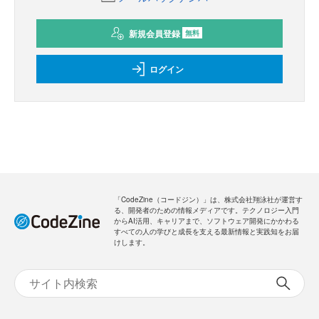
新規会員登録
無料
ログイン
「CodeZine（コードジン）」は、株式会社翔泳社が運営す
る、開発者のための情報メディアです。テクノロジー入門
からAI活用、キャリアまで、ソフトウェア開発にかかわる
すべての人の学びと成長を支える最新情報と実践知をお届
けします。