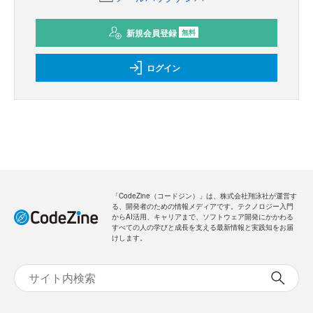
新規会員登録
無料
ログイン
「CodeZine（コードジン）」は、株式会社翔泳社が運営す
る、開発者のための情報メディアです。テクノロジー入門
からAI活用、キャリアまで、ソフトウェア開発にかかわる
すべての人の学びと成長を支える最新情報と実践知をお届
けします。