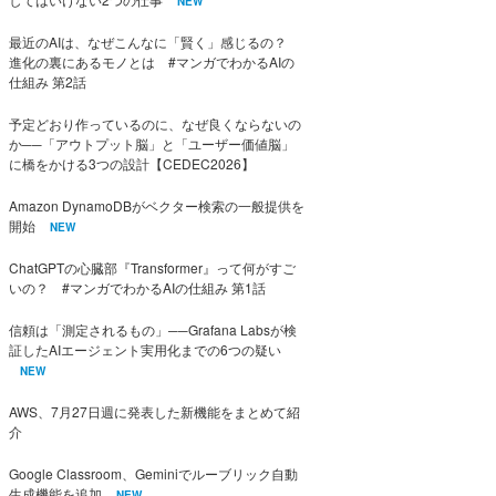
NEW
最近のAIは、なぜこんなに「賢く」感じるの？
進化の裏にあるモノとは #マンガでわかるAIの
仕組み 第2話
予定どおり作っているのに、なぜ良くならないの
か──「アウトプット脳」と「ユーザー価値脳」
に橋をかける3つの設計【CEDEC2026】
Amazon DynamoDBがベクター検索の一般提供を
開始
NEW
ChatGPTの心臓部『Transformer』って何がすご
いの？ #マンガでわかるAIの仕組み 第1話
信頼は「測定されるもの」──Grafana Labsが検
証したAIエージェント実用化までの6つの疑い
NEW
AWS、7月27日週に発表した新機能をまとめて紹
介
Google Classroom、Geminiでルーブリック自動
生成機能を追加
NEW