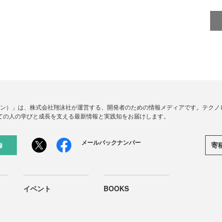
ードジン）」は、株式会社翔泳社が運営する、開発者のための情報メディアです。テク
ての人の学びと成長を支える最新情報と実践知をお届けします。
メールバックナンバー
寄
録
イベント
BOOKS