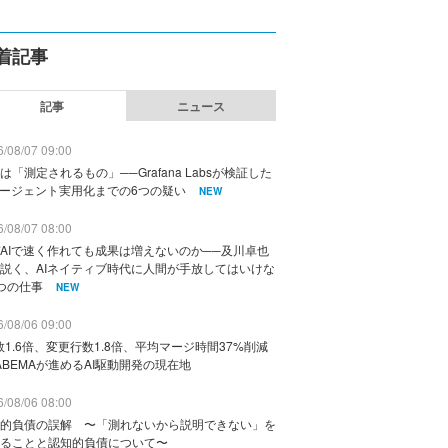
着記事
記事
ニュース
/08/07 09:00
は「測定されるもの」──Grafana Labsが検証した
エージェント実用化までの6つの疑い
NEW
/08/07 08:00
AIで速く作れても成果は増えないのか──及川卓也
説く、AIネイティブ時代に人間が手放してはいけな
つの仕事
NEW
/08/06 09:00
数1.6倍、変更行数1.8倍、平均マージ時間37%削減
ABEMAが進めるAI駆動開発の現在地
/08/06 08:00
的負債の誤解 〜「測れないから説明できない」を
ることと認知的負債について〜