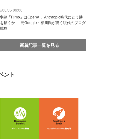
/08/05 09:00
議事録「Rimo」はOpenAI、Anthropic時代にどう勝
を描くか──元Google・相川氏が説く現代のプロダ
戦略
新着記事一覧を見る
ベント