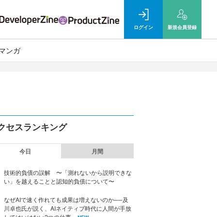
ログイン
新規
会員登録
マンガ
クセスランキング
今日
月間
技術的負債の誤解 〜「測れないから説明できな
い」を越えることと認知的負債について〜
なぜAIで速く作れても成果は増えないのか──及
川卓也氏が説く、AIネイティブ時代に人間が手放
してはいけない2つの仕事