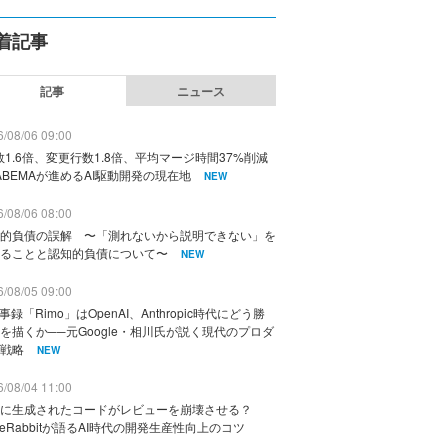
着記事
記事
ニュース
/08/06 09:00
数1.6倍、変更行数1.8倍、平均マージ時間37%削減
ABEMAが進めるAI駆動開発の現在地
NEW
/08/06 08:00
的負債の誤解 〜「測れないから説明できない」を
ることと認知的負債について〜
NEW
/08/05 09:00
議事録「Rimo」はOpenAI、Anthropic時代にどう勝
を描くか──元Google・相川氏が説く現代のプロダ
戦略
NEW
/08/04 11:00
に生成されたコードがレビューを崩壊させる？
deRabbitが語るAI時代の開発生産性向上のコツ