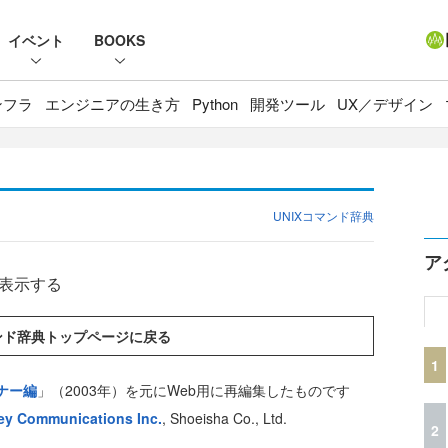
イベント
BOOKS
ンフラ
エンジニアの生き方
Python
開発ツール
UX／デザイン
UNIXコマンド辞典
ア
を表示する
マンド辞典トップページに戻る
1
ナー編
」（2003年）を元にWeb用に再編集したものです
y Communications Inc.
, Shoeisha Co., Ltd.
2