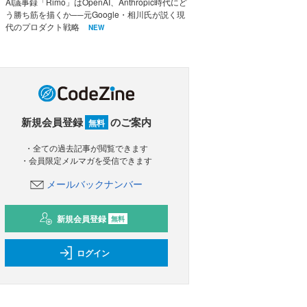
AI議事録「Rimo」はOpenAI、Anthropic時代にど
う勝ち筋を描くか──元Google・相川氏が説く現
代のプロダクト戦略
NEW
新規会員登録
のご案内
無料
・全ての過去記事が閲覧できます
・会員限定メルマガを受信できます
メールバックナンバー
新規会員登録
無料
ログイン