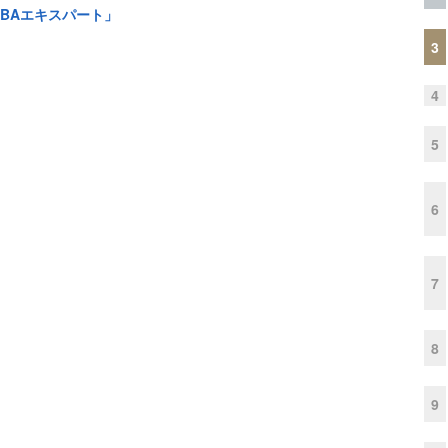
BAエキスパート」
3
4
5
6
7
8
9