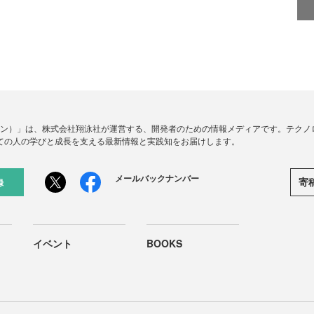
ードジン）」は、株式会社翔泳社が運営する、開発者のための情報メディアです。テク
ての人の学びと成長を支える最新情報と実践知をお届けします。
メールバックナンバー
寄
録
イベント
BOOKS