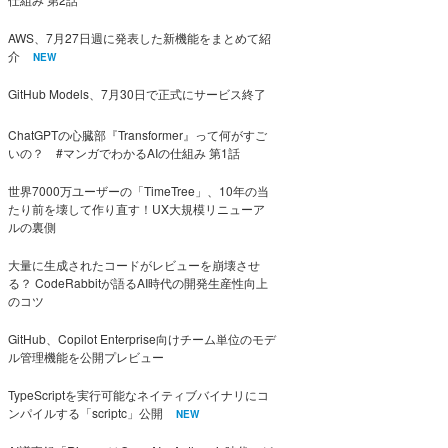
AWS、7月27日週に発表した新機能をまとめて紹
介
NEW
GitHub Models、7月30日で正式にサービス終了
ChatGPTの心臓部『Transformer』って何がすご
いの？ #マンガでわかるAIの仕組み 第1話
世界7000万ユーザーの「TimeTree」、10年の当
たり前を壊して作り直す！UX大規模リニューア
ルの裏側
大量に生成されたコードがレビューを崩壊させ
る？ CodeRabbitが語るAI時代の開発生産性向上
のコツ
GitHub、Copilot Enterprise向けチーム単位のモデ
ル管理機能を公開プレビュー
TypeScriptを実行可能なネイティブバイナリにコ
ンパイルする「scriptc」公開
NEW