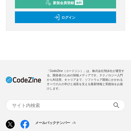
新規会員登録
無料
ログイン
「CodeZine（コードジン）」は、株式会社翔泳社が運営す
る、開発者のための情報メディアです。テクノロジー入門
からAI活用、キャリアまで、ソフトウェア開発にかかわる
すべての人の学びと成長を支える最新情報と実践知をお届
けします。
メールバックナンバー