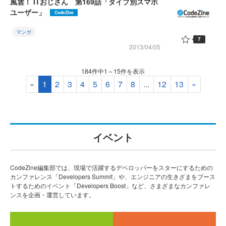
風雲！ ITおじさん 第169話「タイプ別スマホ
ユーザー」
CodeZine
マンガ
7
2013/04/05
184件中1～15件を表示
«
1
2
3
4
5
6
7
8
...
12
13
»
イベント
CodeZine編集部では、現場で活躍するデベロッパーをスターにするための
カンファレンス「Developers Summit」や、エンジニアの生きざまをブース
トするためのイベント「Developers Boost」など、さまざまなカンファレ
ンスを企画・運営しています。