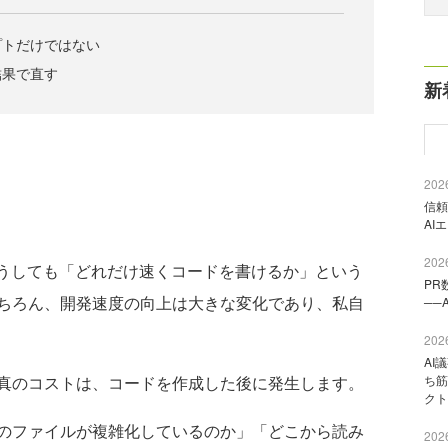
プトだけではない
結果で直す
新
2026
信頼
AI
2026
うしても「どれだけ速くコードを書けるか」という
PR
ちろん、開発速度の向上は大きな変化であり、私自
──
2026
AI
ち筋
真のコストは、コードを作成した後に発生します。
クト
のファイルが複雑化しているのか」「どこから読み
2026