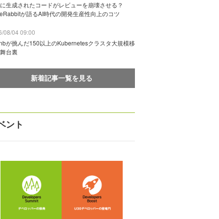
に生成されたコードがレビューを崩壊させる？
deRabbitが語るAI時代の開発生産性向上のコツ
/08/04 09:00
rbnbが挑んだ150以上のKubernetesクラスタ大規模移
舞台裏
新着記事一覧を見る
ベント