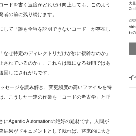
大量
コードを書く速度がどれだけ向上しても、このよう
Co
発者の前に残り続けます。
2026
Ai
にして「誰も全容を説明できないコード」が存在し
行の
「なぜ特定のディレクトリだけが妙に複雑なのか」
正されているのか」。これらは気になる疑問ではあ
後回しにされがちです。
イ
メッセージを読み解き、変更頻度の高いファイルを特
は、こうした一連の作業を「コードの考古学」と呼
entic Automationの絶好の題材です。人間が
査結果がドキュメントとして残れば、将来的に大き