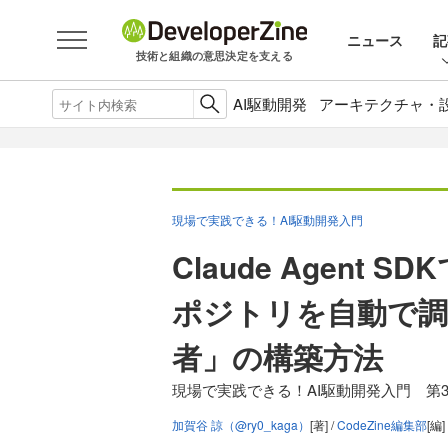
ニュース
記
技術と組織の意思決定を支える
AI駆動開発
アーキテクチャ・
現場で実践できる！AI駆動開発入門
Claude Agent
ポジトリを自動で調
者」の構築方法
現場で実践できる！AI駆動開発入門 第
加賀谷 諒（@ry0_kaga）
[著] /
CodeZine編集部
[編]