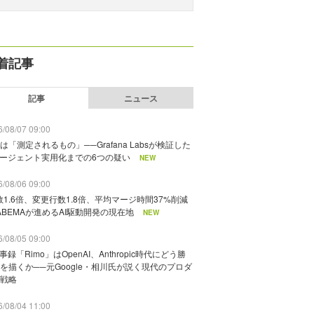
着記事
記事
ニュース
/08/07 09:00
は「測定されるもの」──Grafana Labsが検証した
エージェント実用化までの6つの疑い
NEW
/08/06 09:00
数1.6倍、変更行数1.8倍、平均マージ時間37%削減
ABEMAが進めるAI駆動開発の現在地
NEW
/08/05 09:00
議事録「Rimo」はOpenAI、Anthropic時代にどう勝
を描くか──元Google・相川氏が説く現代のプロダ
戦略
/08/04 11:00