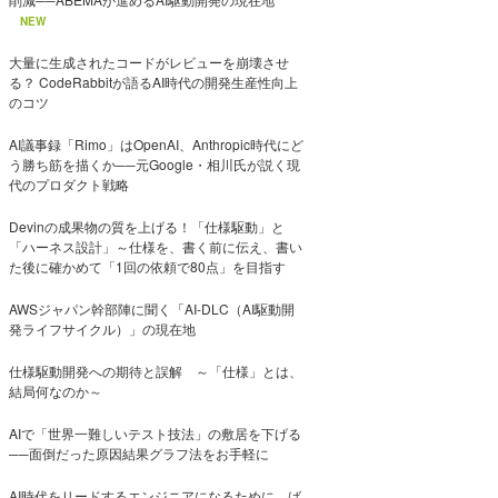
NEW
大量に生成されたコードがレビューを崩壊させ
る？ CodeRabbitが語るAI時代の開発生産性向上
のコツ
AI議事録「Rimo」はOpenAI、Anthropic時代にど
う勝ち筋を描くか──元Google・相川氏が説く現
代のプロダクト戦略
Devinの成果物の質を上げる！「仕様駆動」と
「ハーネス設計」～仕様を、書く前に伝え、書い
た後に確かめて「1回の依頼で80点」を目指す
AWSジャパン幹部陣に聞く「AI-DLC（AI駆動開
発ライフサイクル）」の現在地
仕様駆動開発への期待と誤解 ～「仕様」とは、
結局何なのか～
AIで「世界一難しいテスト技法」の敷居を下げる
──面倒だった原因結果グラフ法をお手軽に
AI時代をリードするエンジニアになるために。ば