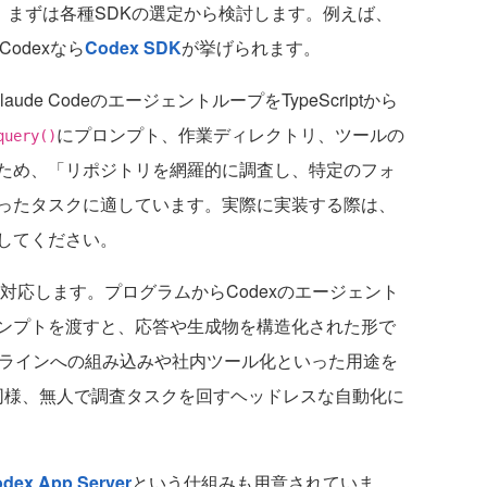
する場合、まずは各種SDKの選定から検討します。例えば、
Codexなら
Codex SDK
が挙げられます。
laude CodeのエージェントループをTypeScriptから
にプロンプト、作業ディレクトリ、ツールの
query()
ため、「リポジトリを網羅的に調査し、特定のフォ
ったタスクに適しています。実際に実装する際は、
してください。
Kが対応します。プログラムからCodexのエージェント
ンプトを渡すと、応答や生成物を構造化された形で
パイプラインへの組み込みや社内ツール化といった用途を
SDKと同様、無人で調査タスクを回すヘッドレスな自動化に
dex App Server
という仕組みも用意されていま