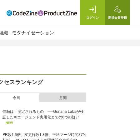
ログイン
新規
会員登録
組織
モダナイゼーション
クセスランキング
今日
月間
信頼は「測定されるもの」──Grafana Labsが検
証したAIエージェント実用化までの6つの疑い
NEW
PR数1.6倍、変更行数1.8倍、平均マージ時間37%
削減──ABEMAが進めるAI駆動開発の現在地