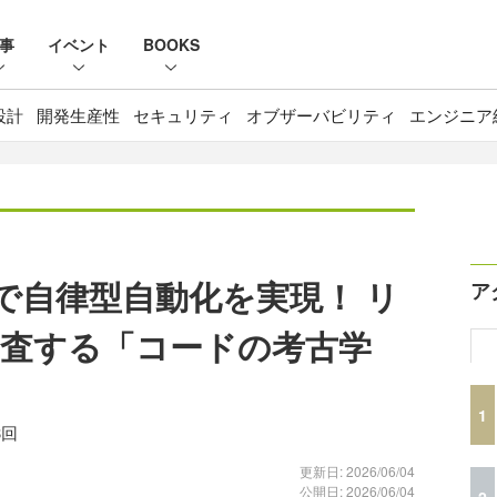
事
イベント
BOOKS
設計
開発生産性
セキュリティ
オブザーバビリティ
エンジニア
 SDKで自律型自動化を実現！ リ
ア
査する「コードの考古学
1
3回
更新日: 2026/06/04
公開日: 2026/06/04
2