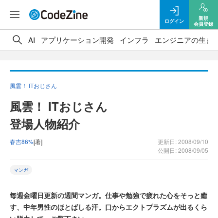
新規
ログイン
会員登録
AI
アプリケーション開発
インフラ
エンジニアの生き
風雲！ ITおじさん
風雲！ ITおじさん
登場人物紹介
春吉86%
[著]
更新日: 2008/09/10
公開日: 2008/09/05
マンガ
毎週金曜日更新の週間マンガ。仕事や勉強で疲れた心をそっと癒
す、中年男性のほとばしる汗。口からエクトプラズムが出るくら