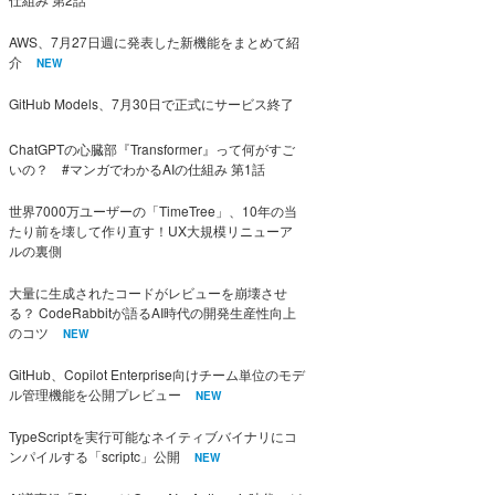
AWS、7月27日週に発表した新機能をまとめて紹
介
NEW
GitHub Models、7月30日で正式にサービス終了
ChatGPTの心臓部『Transformer』って何がすご
いの？ #マンガでわかるAIの仕組み 第1話
世界7000万ユーザーの「TimeTree」、10年の当
たり前を壊して作り直す！UX大規模リニューア
ルの裏側
大量に生成されたコードがレビューを崩壊させ
る？ CodeRabbitが語るAI時代の開発生産性向上
のコツ
NEW
GitHub、Copilot Enterprise向けチーム単位のモデ
ル管理機能を公開プレビュー
NEW
TypeScriptを実行可能なネイティブバイナリにコ
ンパイルする「scriptc」公開
NEW