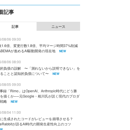
着記事
記事
ニュース
/08/06 09:00
数1.6倍、変更行数1.8倍、平均マージ時間37%削減
ABEMAが進めるAI駆動開発の現在地
NEW
/08/06 08:00
的負債の誤解 〜「測れないから説明できない」を
ることと認知的負債について〜
NEW
/08/05 09:00
議事録「Rimo」はOpenAI、Anthropic時代にどう勝
を描くか──元Google・相川氏が説く現代のプロダ
戦略
NEW
/08/04 11:00
に生成されたコードがレビューを崩壊させる？
deRabbitが語るAI時代の開発生産性向上のコツ
EW