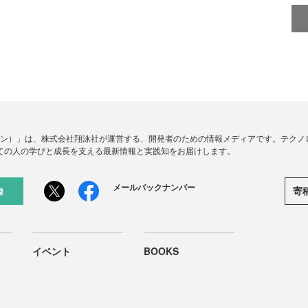
ードジン）」は、株式会社翔泳社が運営する、開発者のための情報メディアです。テク
ての人の学びと成長を支える最新情報と実践知をお届けします。
メールバックナンバー
寄
録
イベント
BOOKS