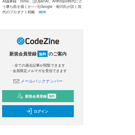
AI議事録「Rimo」はOpenAI、Anthropic時代にど
う勝ち筋を描くか──元Google・相川氏が説く現
代のプロダクト戦略
NEW
新規会員登録
のご案内
無料
・全ての過去記事が閲覧できます
・会員限定メルマガを受信できます
メールバックナンバー
新規会員登録
無料
ログイン