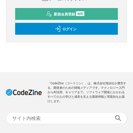
新規会員登録
無料
ログイン
「CodeZine（コードジン）」は、株式会社翔泳社が運営す
る、開発者のための情報メディアです。テクノロジー入門
からAI活用、キャリアまで、ソフトウェア開発にかかわる
すべての人の学びと成長を支える最新情報と実践知をお届
けします。