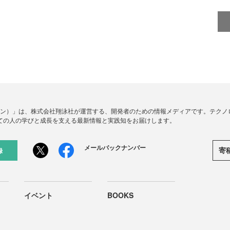
ードジン）」は、株式会社翔泳社が運営する、開発者のための情報メディアです。テク
ての人の学びと成長を支える最新情報と実践知をお届けします。
メールバックナンバー
寄
録
イベント
BOOKS