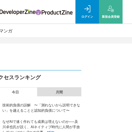
ログイン
新規
会員登録
マンガ
クセスランキング
今日
月間
技術的負債の誤解 〜「測れないから説明できな
い」を越えることと認知的負債について〜
なぜAIで速く作れても成果は増えないのか──及
川卓也氏が説く、AIネイティブ時代に人間が手放
してはいけない2つの仕事