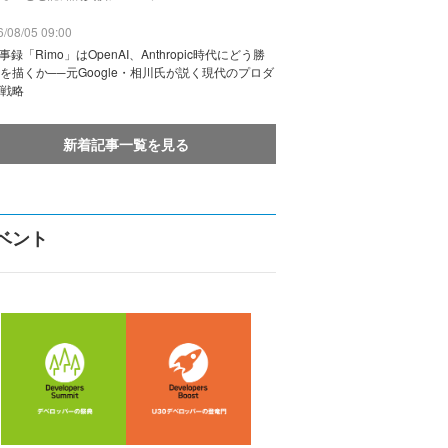
/08/05 09:00
議事録「Rimo」はOpenAI、Anthropic時代にどう勝
を描くか──元Google・相川氏が説く現代のプロダ
戦略
新着記事一覧を見る
ベント