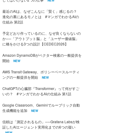
NEW
最近のAIは、なぜこんなに「賢く」感じるの？
進化の裏にあるモノとは #マンガでわかるAIの
仕組み 第2話
予定どおり作っているのに、なぜ良くならないの
か──「アウトプット脳」と「ユーザー価値脳」
に橋をかける3つの設計【CEDEC2026】
Amazon DynamoDBがベクター検索の一般提供を
開始
NEW
AWS Transit Gateway、ポリシーベースルーティ
ングの一般提供を開始
NEW
ChatGPTの心臓部『Transformer』って何がすご
いの？ #マンガでわかるAIの仕組み 第1話
Google Classroom、Geminiでルーブリック自動
生成機能を追加
NEW
信頼は「測定されるもの」──Grafana Labsが検
証したAIエージェント実用化までの6つの疑い
NEW