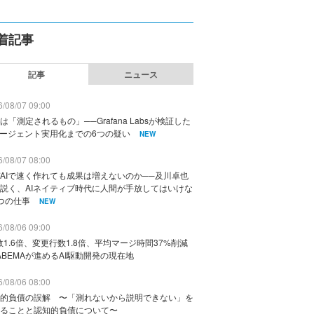
着記事
記事
ニュース
/08/07 09:00
は「測定されるもの」──Grafana Labsが検証した
エージェント実用化までの6つの疑い
NEW
/08/07 08:00
AIで速く作れても成果は増えないのか──及川卓也
説く、AIネイティブ時代に人間が手放してはいけな
つの仕事
NEW
/08/06 09:00
数1.6倍、変更行数1.8倍、平均マージ時間37%削減
ABEMAが進めるAI駆動開発の現在地
/08/06 08:00
的負債の誤解 〜「測れないから説明できない」を
ることと認知的負債について〜