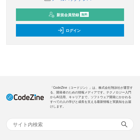
新規会員登録
無料
ログイン
「CodeZine（コードジン）」は、株式会社翔泳社が運営す
る、開発者のための情報メディアです。テクノロジー入門
からAI活用、キャリアまで、ソフトウェア開発にかかわる
すべての人の学びと成長を支える最新情報と実践知をお届
けします。