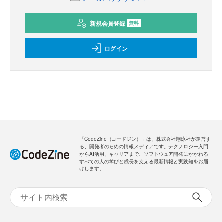
新規会員登録
無料
ログイン
「CodeZine（コードジン）」は、株式会社翔泳社が運営す
る、開発者のための情報メディアです。テクノロジー入門
からAI活用、キャリアまで、ソフトウェア開発にかかわる
すべての人の学びと成長を支える最新情報と実践知をお届
けします。