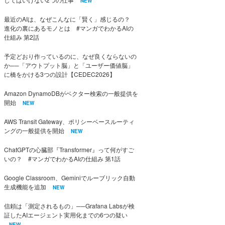
NEW
最近のAIは、なぜこんなに「賢く」感じるの？
進化の裏にあるモノとは #マンガでわかるAIの
仕組み 第2話
予定どおり作っているのに、なぜ良くならないの
か──「アウトプット脳」と「ユーザー価値脳」
に橋をかける3つの設計【CEDEC2026】
Amazon DynamoDBがベクター検索の一般提供を
開始
NEW
AWS Transit Gateway、ポリシーベースルーティ
ングの一般提供を開始
NEW
ChatGPTの心臓部『Transformer』って何がすご
いの？ #マンガでわかるAIの仕組み 第1話
Google Classroom、Geminiでルーブリック自動
生成機能を追加
NEW
信頼は「測定されるもの」──Grafana Labsが検
証したAIエージェント実用化までの6つの疑い
NEW