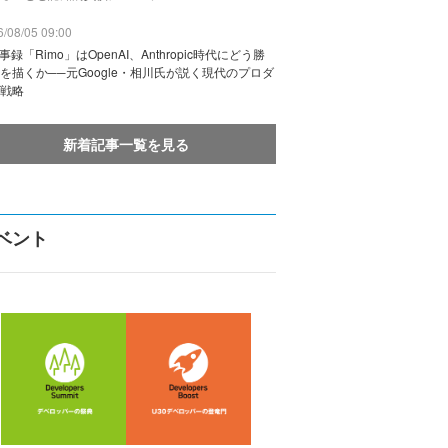
/08/05 09:00
議事録「Rimo」はOpenAI、Anthropic時代にどう勝
を描くか──元Google・相川氏が説く現代のプロダ
戦略
新着記事一覧を見る
ベント