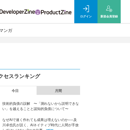
ログイン
新規
会員登録
マンガ
クセスランキング
今日
月間
技術的負債の誤解 〜「測れないから説明できな
い」を越えることと認知的負債について〜
なぜAIで速く作れても成果は増えないのか──及
川卓也氏が説く、AIネイティブ時代に人間が手放
してはいけない2つの仕事