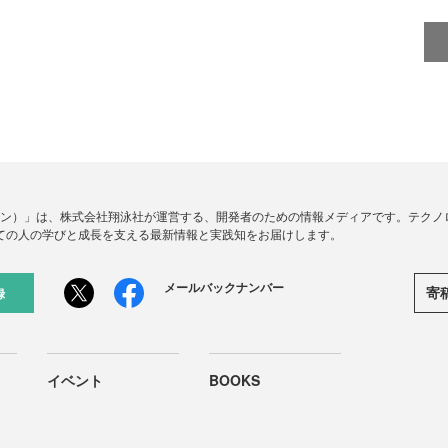
ードジン）」は、株式会社翔泳社が運営する、開発者のための情報メディアです。テク
ての人の学びと成長を支える最新情報と実践知をお届けします。
メールバックナンバー
寄
録
イベント
BOOKS