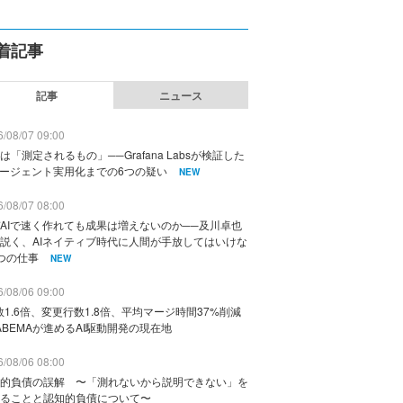
着記事
記事
ニュース
/08/07 09:00
は「測定されるもの」──Grafana Labsが検証した
エージェント実用化までの6つの疑い
NEW
/08/07 08:00
AIで速く作れても成果は増えないのか──及川卓也
説く、AIネイティブ時代に人間が手放してはいけな
つの仕事
NEW
/08/06 09:00
数1.6倍、変更行数1.8倍、平均マージ時間37%削減
ABEMAが進めるAI駆動開発の現在地
/08/06 08:00
的負債の誤解 〜「測れないから説明できない」を
ることと認知的負債について〜