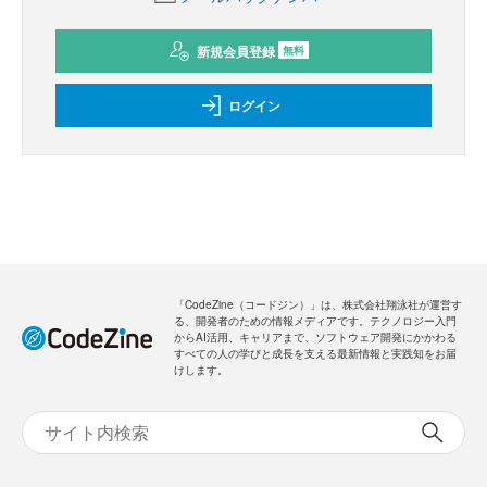
新規会員登録
無料
ログイン
「CodeZine（コードジン）」は、株式会社翔泳社が運営す
る、開発者のための情報メディアです。テクノロジー入門
からAI活用、キャリアまで、ソフトウェア開発にかかわる
すべての人の学びと成長を支える最新情報と実践知をお届
けします。