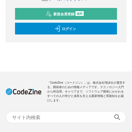
新規会員登録
無料
ログイン
「CodeZine（コードジン）」は、株式会社翔泳社が運営す
る、開発者のための情報メディアです。テクノロジー入門
からAI活用、キャリアまで、ソフトウェア開発にかかわる
すべての人の学びと成長を支える最新情報と実践知をお届
けします。