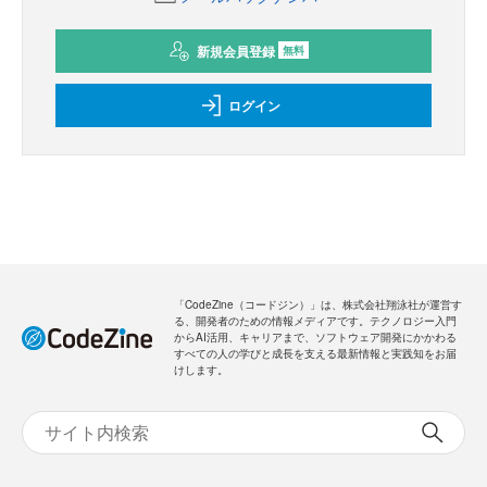
新規会員登録
無料
ログイン
「CodeZine（コードジン）」は、株式会社翔泳社が運営す
る、開発者のための情報メディアです。テクノロジー入門
からAI活用、キャリアまで、ソフトウェア開発にかかわる
すべての人の学びと成長を支える最新情報と実践知をお届
けします。