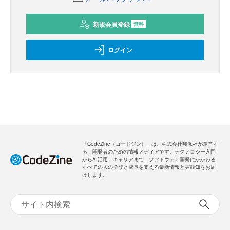
新規会員登録
無料
ログイン
「CodeZine（コードジン）」は、株式会社翔泳社が運営す
る、開発者のための情報メディアです。テクノロジー入門
からAI活用、キャリアまで、ソフトウェア開発にかかわる
すべての人の学びと成長を支える最新情報と実践知をお届
けします。