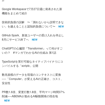
Google Workspaceで7月27日週に発表された新
機能をまとめて紹介
技術的負債の誤解 〜「測れないから説明できな
い」を越えることと認知的負債について〜
NEW
GitHub Spark、新規ユーザーの受け入れを停止し
8月にサービス終了へ
NEW
ChatGPTの心臓部『Transformer』って何がすご
いの？ #マンガでわかるAIの仕組み 第1話
TypeScriptを実行可能なネイティブバイナリにコ
ンパイルする「scriptc」公開
数兆規模のデータを現場のコンテキストに変換
──「Computer」が変えるAIの正確さ、コスト、
安全性
PR数1.6倍、変更行数1.8倍、平均マージ時間37%
削減──ABEMAが進めるAI駆動開発の現在地
NEW