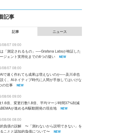
着記事
記事
ニュース
/08/07 09:00
は「測定されるもの」──Grafana Labsが検証した
エージェント実用化までの6つの疑い
NEW
/08/07 08:00
AIで速く作れても成果は増えないのか──及川卓也
説く、AIネイティブ時代に人間が手放してはいけな
つの仕事
NEW
/08/06 09:00
数1.6倍、変更行数1.8倍、平均マージ時間37%削減
ABEMAが進めるAI駆動開発の現在地
NEW
/08/06 08:00
的負債の誤解 〜「測れないから説明できない」を
ることと認知的負債について〜
NEW