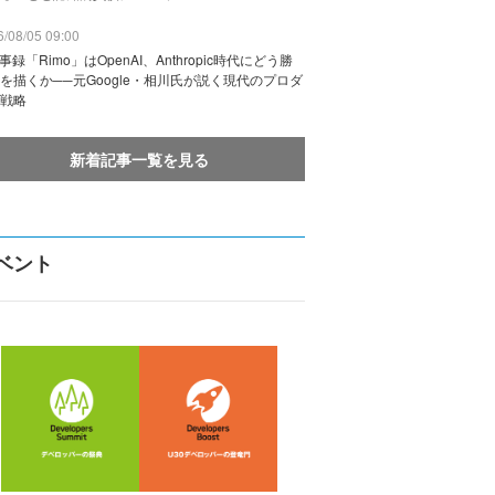
/08/05 09:00
議事録「Rimo」はOpenAI、Anthropic時代にどう勝
を描くか──元Google・相川氏が説く現代のプロダ
戦略
新着記事一覧を見る
ベント