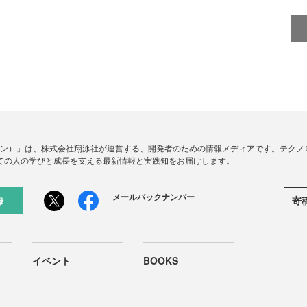
ードジン）」は、株式会社翔泳社が運営する、開発者のための情報メディアです。テク
ての人の学びと成長を支える最新情報と実践知をお届けします。
メールバックナンバー
寄
録
イベント
BOOKS