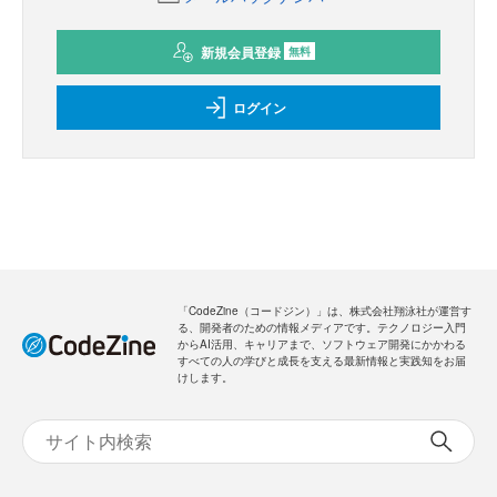
新規会員登録
無料
ログイン
「CodeZine（コードジン）」は、株式会社翔泳社が運営す
る、開発者のための情報メディアです。テクノロジー入門
からAI活用、キャリアまで、ソフトウェア開発にかかわる
すべての人の学びと成長を支える最新情報と実践知をお届
けします。