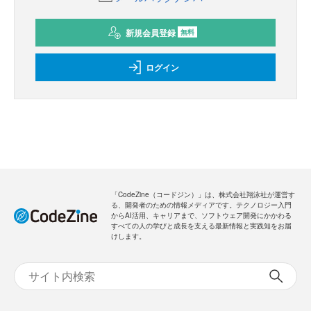
新規会員登録
無料
ログイン
「CodeZine（コードジン）」は、株式会社翔泳社が運営す
る、開発者のための情報メディアです。テクノロジー入門
からAI活用、キャリアまで、ソフトウェア開発にかかわる
すべての人の学びと成長を支える最新情報と実践知をお届
けします。