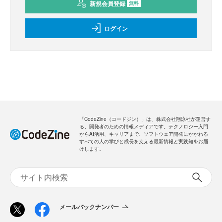
新規会員登録
無料
ログイン
「CodeZine（コードジン）」は、株式会社翔泳社が運営す
る、開発者のための情報メディアです。テクノロジー入門
からAI活用、キャリアまで、ソフトウェア開発にかかわる
すべての人の学びと成長を支える最新情報と実践知をお届
けします。
メールバックナンバー