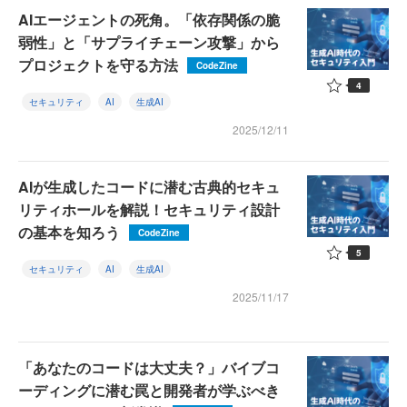
AIエージェントの死角。「依存関係の脆
弱性」と「サプライチェーン攻撃」から
プロジェクトを守る方法
CodeZine
4
セキュリティ
AI
生成AI
2025/12/11
AIが生成したコードに潜む古典的セキュ
リティホールを解説！セキュリティ設計
の基本を知ろう
CodeZine
5
セキュリティ
AI
生成AI
2025/11/17
「あなたのコードは大丈夫？」バイブコ
ーディングに潜む罠と開発者が学ぶべき