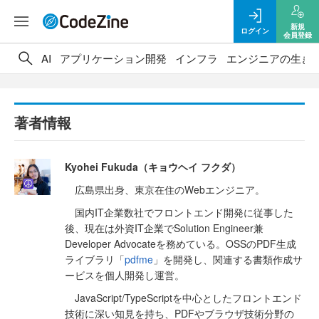
新規
ログイン
会員登録
AI
アプリケーション開発
インフラ
エンジニアの生き
著者情報
Kyohei Fukuda（キョウヘイ フクダ）
広島県出身、東京在住のWebエンジニア。
国内IT企業数社でフロントエンド開発に従事した
後、現在は外資IT企業でSolution Engineer兼
Developer Advocateを務めている。OSSのPDF生成
ライブラリ「
pdfme
」を開発し、関連する書類作成サ
ービスを個人開発し運営。
JavaScript/TypeScriptを中心としたフロントエンド
技術に深い知見を持ち、PDFやブラウザ技術分野の