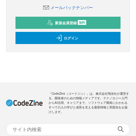
メールバックナンバー
新規会員登録
無料
ログイン
「CodeZine（コードジン）」は、株式会社翔泳社が運営す
る、開発者のための情報メディアです。テクノロジー入門
からAI活用、キャリアまで、ソフトウェア開発にかかわる
すべての人の学びと成長を支える最新情報と実践知をお届
けします。