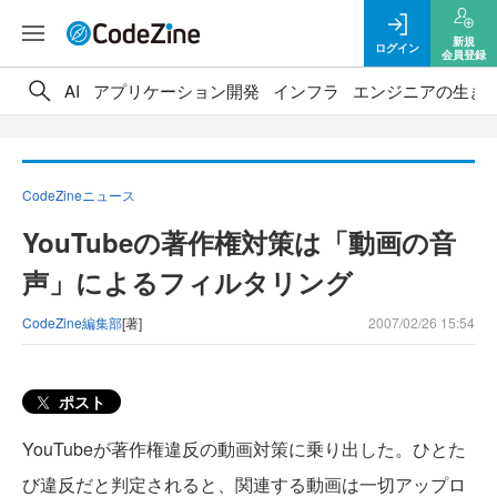
新規
ログイン
会員登録
AI
アプリケーション開発
インフラ
エンジニアの生き
CodeZineニュース
YouTubeの著作権対策は「動画の音
声」によるフィルタリング
CodeZine編集部
[著]
2007/02/26 15:54
ポスト
YouTubeが著作権違反の動画対策に乗り出した。ひとた
び違反だと判定されると、関連する動画は一切アップロ