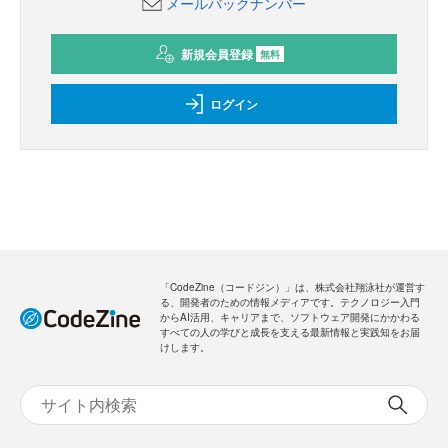
メールバックナンバー
新規会員登録
無料
ログイン
「CodeZine（コードジン）」は、株式会社翔泳社が運営す
る、開発者のための情報メディアです。テクノロジー入門
からAI活用、キャリアまで、ソフトウェア開発にかかわる
すべての人の学びと成長を支える最新情報と実践知をお届
けします。