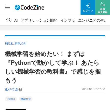
新規
ログイン
会員登録
AI
アプリケーション開発
インフラ
エンジニアの生き
翔泳社 新刊紹介
機械学習を始めたい！ まずは
『Pythonで動かして学ぶ！ あたら
しい機械学習の教科書』で感じを掴
もう
渡部 拓也
[著]
2018/01/17 07:00
Python
機械学習