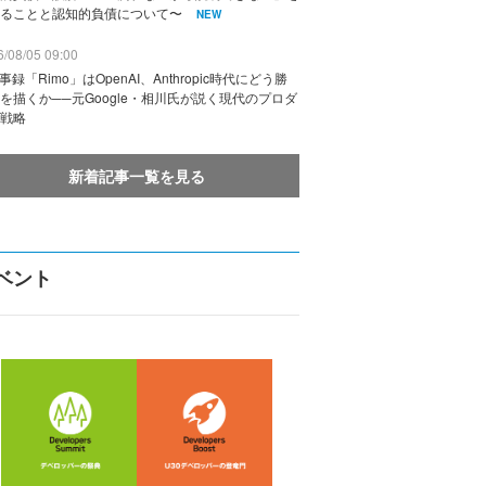
ることと認知的負債について〜
NEW
/08/05 09:00
議事録「Rimo」はOpenAI、Anthropic時代にどう勝
を描くか──元Google・相川氏が説く現代のプロダ
戦略
新着記事一覧を見る
ベント