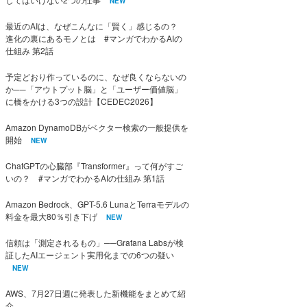
NEW
最近のAIは、なぜこんなに「賢く」感じるの？
進化の裏にあるモノとは #マンガでわかるAIの
仕組み 第2話
予定どおり作っているのに、なぜ良くならないの
か──「アウトプット脳」と「ユーザー価値脳」
に橋をかける3つの設計【CEDEC2026】
Amazon DynamoDBがベクター検索の一般提供を
開始
NEW
ChatGPTの心臓部『Transformer』って何がすご
いの？ #マンガでわかるAIの仕組み 第1話
Amazon Bedrock、GPT-5.6 LunaとTerraモデルの
料金を最大80％引き下げ
NEW
信頼は「測定されるもの」──Grafana Labsが検
証したAIエージェント実用化までの6つの疑い
NEW
AWS、7月27日週に発表した新機能をまとめて紹
介