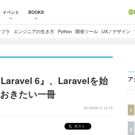
イベント
BOOKS
ンフラ
エンジニアの生き方
Python
開発ツール
UX／デザイン
avel 6』、Laravelを始
ア
おきたい一冊
2019/09/13 14:15
1
ポスト
2