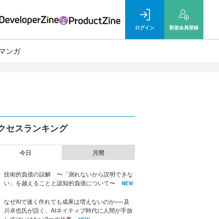
ログイン
新規
会員登録
マンガ
クセスランキング
今日
月間
技術的負債の誤解 〜「測れないから説明できな
い」を越えることと認知的負債について〜
NEW
なぜAIで速く作れても成果は増えないのか──及
川卓也氏が説く、AIネイティブ時代に人間が手放
してはいけない2つの仕事