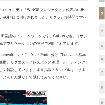
筆コミュニティ「WINGSプロジェクト」代表の山田
3
el 6』が9月4日に刊行されました。サクッと短時間で学べ
4
PHP言語のフレームワークです。GitHubでも、リポジ
ebアプリケーションの開発で利用されています。
5
velについて、9つのPartに分けてLaravelの基本
6
連携、リクエスト／レスポンス処理、ルーティング
しく解説しています。本書掲載のサンプルは、サポ
7
。どんどん動かして試してみてください。
8
9