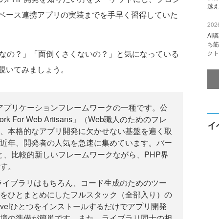
越え
ベース連携アプリの実装までを手早く習得していた
2026
AI
ち筋
なの？」「面倒くさくないの？」と気になっている
クト
覗いてみましょう。
するアプリケーションフレームワークの一種です。公
rk For Web Artisans」（Web職人のためのフレ
イ
、本格的なアプリ開発に欠かせない基盤を遍く取
近年、開発者の人気を急速に集めています。バー
6月と、比較的新しいフレームワークながら、PHP界
す。
のライブラリはもちろん、コード生成のためのツー
をひとまとめにしたフルスタック（全部入り）の
avelひとつをインストールするだけでアプリ開発
境の準備が簡単です。また、ライブラリ同士の相