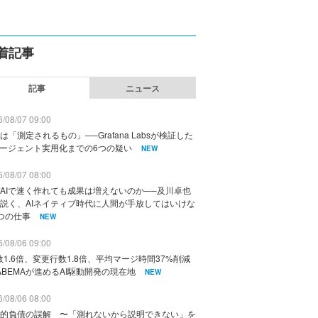
着記事
記事
ニュース
/08/07 09:00
は「測定されるもの」──Grafana Labsが検証した
エージェント実用化までの6つの疑い
NEW
/08/07 08:00
AIで速く作れても成果は増えないのか──及川卓也
説く、AIネイティブ時代に人間が手放してはいけな
つの仕事
NEW
/08/06 09:00
数1.6倍、変更行数1.8倍、平均マージ時間37%削減
ABEMAが進めるAI駆動開発の現在地
NEW
/08/06 08:00
的負債の誤解 〜「測れないから説明できない」を