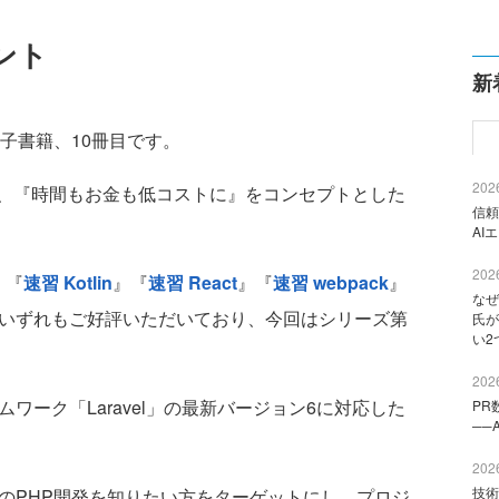
ント
新
電子書籍、10冊目です。
2026
、『時間もお金も低コストに』をコンセプトとした
信頼
AI
2026
』『
速習 Kotlin
』『
速習 React
』『
速習 webpack
』
なぜ
いずれもご好評いただいており、今回はシリーズ第
氏が
い2
2026
ワーク「Laravel」の最新バージョン6に対応した
PR
──
2026
技術
のPHP開発を知りたい方をターゲットにし、プロジ