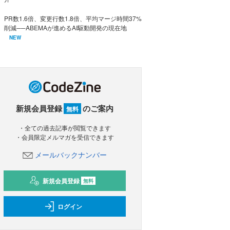
PR数1.6倍、変更行数1.8倍、平均マージ時間37%
削減──ABEMAが進めるAI駆動開発の現在地
NEW
新規会員登録
のご案内
無料
・全ての過去記事が閲覧できます
・会員限定メルマガを受信できます
メールバックナンバー
新規会員登録
無料
ログイン