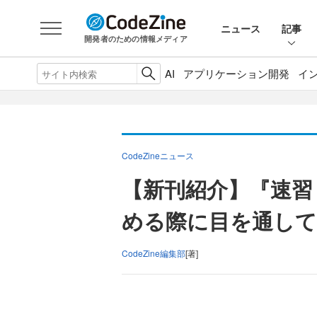
ニュース
記事
開発者のための情報メディア
AI
アプリケーション開発
イ
CodeZineニュース
【新刊紹介】『速習 Lar
める際に目を通して
CodeZine編集部
[著]