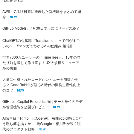
AWS、7月27日週に発表した新機能をまとめて紹
介
NEW
GitHub Models、7月30日で正式にサービス終了
ChatGPTの心臓部『Transformer』って何がすご
いの？ #マンガでわかるAIの仕組み 第1話
世界7000万ユーザーの「TimeTree」、10年の当
たり前を壊して作り直す！UX大規模リニューア
ルの裏側
大量に生成されたコードがレビューを崩壊させ
る？ CodeRabbitが語るAI時代の開発生産性向上
のコツ
NEW
GitHub、Copilot Enterprise向けチーム単位のモデ
ル管理機能を公開プレビュー
NEW
AI議事録「Rimo」はOpenAI、Anthropic時代にど
う勝ち筋を描くか──元Google・相川氏が説く現
代のプロダクト戦略
NEW