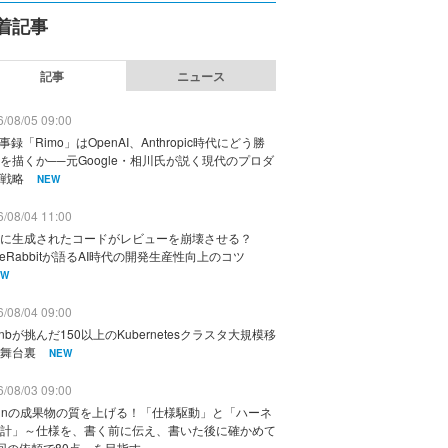
着記事
記事
ニュース
/08/05 09:00
議事録「Rimo」はOpenAI、Anthropic時代にどう勝
を描くか──元Google・相川氏が説く現代のプロダ
戦略
NEW
/08/04 11:00
に生成されたコードがレビューを崩壊させる？
deRabbitが語るAI時代の開発生産性向上のコツ
EW
/08/04 09:00
rbnbが挑んだ150以上のKubernetesクラスタ大規模移
舞台裏
NEW
/08/03 09:00
vinの成果物の質を上げる！「仕様駆動」と「ハーネ
計」～仕様を、書く前に伝え、書いた後に確かめて
回の依頼で80点」を目指す