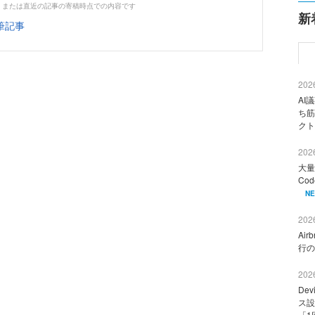
、または直近の記事の寄稿時点での内容です
新
筆記事
2026
AI
ち筋
クト
2026
大量
Co
N
2026
Ai
行の
2026
De
ス設
「1