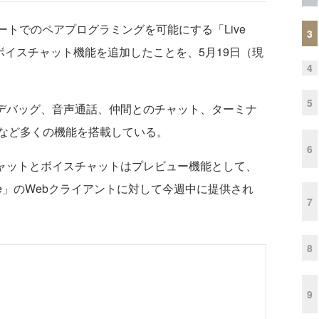
ioでリモートでのペアプログラミングを可能にする「Live
3
とボイスチャット機能を追加したことを、5月19日（現
4
5
共同デバッグ、音声通話、仲間とのチャット、ターミナ
など多くの機能を搭載している。
6
トチャットとボイスチャットはプレビュー機能として、
ve Share」のWebクライアントに対して今週中に提供され
7
8
9