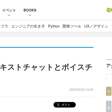
イベント
BOOKS
ンフラ
エンジニアの生き方
Python
開発ツール
UX／デザイン
」がテキストチャットとボイスチ
ア
2020/05/25 16:25
1
ポスト
2