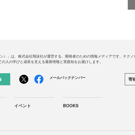
ードジン）」は、株式会社翔泳社が運営する、開発者のための情報メディアです。テク
ての人の学びと成長を支える最新情報と実践知をお届けします。
メールバックナンバー
寄
録
イベント
BOOKS