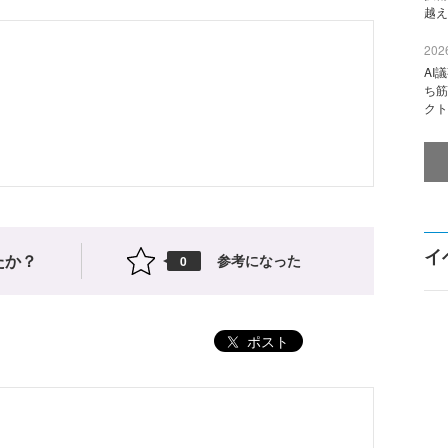
越え
2026
AI
ち筋
クト
イ
たか？
参考になった
0
ポスト