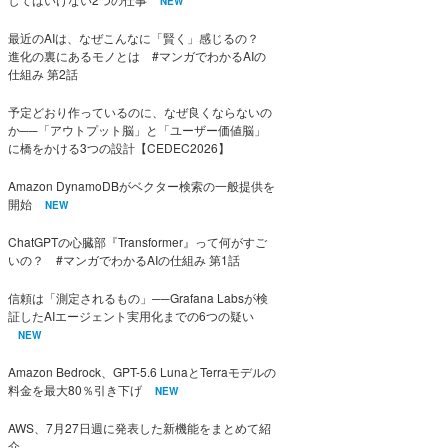
NEW
最近のAIは、なぜこんなに「賢く」感じるの？
進化の裏にあるモノとは #マンガでわかるAIの
仕組み 第2話
予定どおり作っているのに、なぜ良くならないの
か──「アウトプット脳」と「ユーザー価値脳」
に橋をかける3つの設計【CEDEC2026】
Amazon DynamoDBがベクター検索の一般提供を
開始
NEW
ChatGPTの心臓部『Transformer』って何がすご
いの？ #マンガでわかるAIの仕組み 第1話
信頼は「測定されるもの」──Grafana Labsが検
証したAIエージェント実用化までの6つの疑い
NEW
Amazon Bedrock、GPT-5.6 LunaとTerraモデルの
料金を最大80％引き下げ
NEW
AWS、7月27日週に発表した新機能をまとめて紹
介