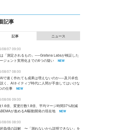
着記事
記事
ニュース
/08/07 09:00
は「測定されるもの」──Grafana Labsが検証した
エージェント実用化までの6つの疑い
NEW
/08/07 08:00
AIで速く作れても成果は増えないのか──及川卓也
説く、AIネイティブ時代に人間が手放してはいけな
つの仕事
NEW
/08/06 09:00
数1.6倍、変更行数1.8倍、平均マージ時間37%削減
ABEMAが進めるAI駆動開発の現在地
NEW
/08/06 08:00
的負債の誤解 〜「測れないから説明できない」を