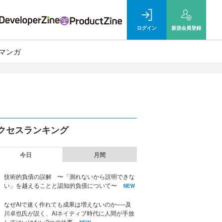
ログイン
新規
会員登録
マンガ
クセスランキング
今日
月間
技術的負債の誤解 〜「測れないから説明できな
い」を越えることと認知的負債について〜
NEW
なぜAIで速く作れても成果は増えないのか──及
川卓也氏が説く、AIネイティブ時代に人間が手放
してはいけない2つの仕事