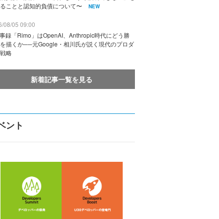
ることと認知的負債について〜
NEW
/08/05 09:00
議事録「Rimo」はOpenAI、Anthropic時代にどう勝
を描くか──元Google・相川氏が説く現代のプロダ
戦略
新着記事一覧を見る
ベント