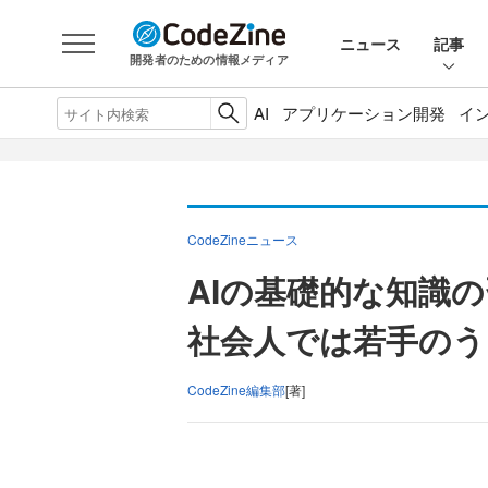
ニュース
記事
開発者のための情報メディア
AI
アプリケーション開発
イ
CodeZineニュース
AIの基礎的な知識
社会人では若手のう
CodeZine編集部
[著]