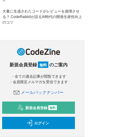
大量に生成されたコードがレビューを崩壊させ
る？ CodeRabbitが語るAI時代の開発生産性向上
のコツ
新規会員登録
のご案内
無料
・全ての過去記事が閲覧できます
・会員限定メルマガを受信できます
メールバックナンバー
新規会員登録
無料
ログイン