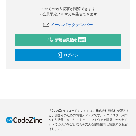
・全ての過去記事が閲覧できます
・会員限定メルマガを受信できます
メールバックナンバー
新規会員登録
無料
ログイン
「CodeZine（コードジン）」は、株式会社翔泳社が運営す
る、開発者のための情報メディアです。テクノロジー入門
からAI活用、キャリアまで、ソフトウェア開発にかかわる
すべての人の学びと成長を支える最新情報と実践知をお届
けします。