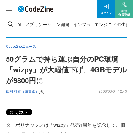
新規
ログイン
会員登録
AI
アプリケーション開発
インフラ
エンジニアの生き
CodeZineニュース
50グラムで持ち運ぶ自分のPC環境
「wizpy」が大幅値下げ、4GBモデル
が9800円に
飯岡 幹雄（編集部）
[著]
2008/03/04 12:43
ポスト
ターボリナックスは「wizpy」発売1周年を記念して、価