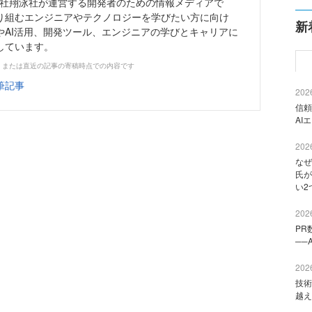
株式会社翔泳社が運営する開発者のための情報メディアで
り組むエンジニアやテクノロジーを学びたい方に向け
新
やAI活用、開発ツール、エンジニアの学びとキャリアに
しています。
、または直近の記事の寄稿時点での内容です
筆記事
2026
信頼
AI
2026
なぜ
氏が
い2
2026
PR
──
2026
技術
越え