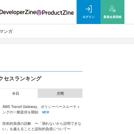
ログイン
新規
会員登録
マンガ
クセスランキング
今日
月間
AWS Transit Gateway、ポリシーベースルーティ
ングの一般提供を開始
NEW
技術的負債の誤解 〜「測れないから説明できな
い」を越えることと認知的負債について〜