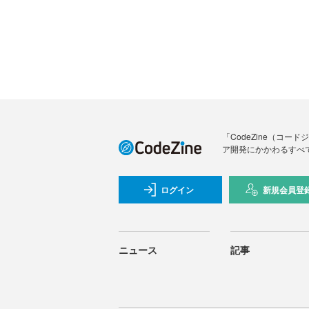
「CodeZine（コ
ア開発にかかわるすべ
ログイン
新規会員登
ニュース
記事