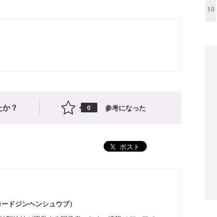
10
たか？
参考になった
0
ポスト
（コードジンヘンシュウブ）