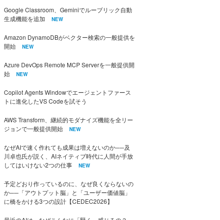
Google Classroom、Geminiでルーブリック自動
生成機能を追加
NEW
Amazon DynamoDBがベクター検索の一般提供を
開始
NEW
Azure DevOps Remote MCP Serverを一般提供開
始
NEW
Copilot Agents Windowでエージェントファース
トに進化したVS Codeを試そう
AWS Transform、継続的モダナイズ機能を全リー
ジョンで一般提供開始
NEW
なぜAIで速く作れても成果は増えないのか──及
川卓也氏が説く、AIネイティブ時代に人間が手放
してはいけない2つの仕事
NEW
予定どおり作っているのに、なぜ良くならないの
か──「アウトプット脳」と「ユーザー価値脳」
に橋をかける3つの設計【CEDEC2026】
最近のAIは、なぜこんなに「賢く」感じるの？