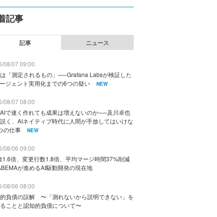
着記事
記事
ニュース
/08/07 09:00
は「測定されるもの」──Grafana Labsが検証した
エージェント実用化までの6つの疑い
NEW
/08/07 08:00
AIで速く作れても成果は増えないのか──及川卓也
説く、AIネイティブ時代に人間が手放してはいけな
つの仕事
NEW
/08/06 09:00
数1.6倍、変更行数1.8倍、平均マージ時間37%削減
ABEMAが進めるAI駆動開発の現在地
/08/06 08:00
的負債の誤解 〜「測れないから説明できない」を
ることと認知的負債について〜