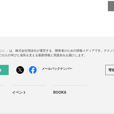
ードジン）」は、株式会社翔泳社が運営する、開発者のための情報メディアです。テク
ての人の学びと成長を支える最新情報と実践知をお届けします。
メールバックナンバー
寄
録
イベント
BOOKS