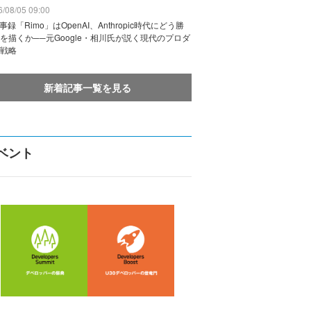
/08/05 09:00
議事録「Rimo」はOpenAI、Anthropic時代にどう勝
を描くか──元Google・相川氏が説く現代のプロダ
戦略
新着記事一覧を見る
ベント