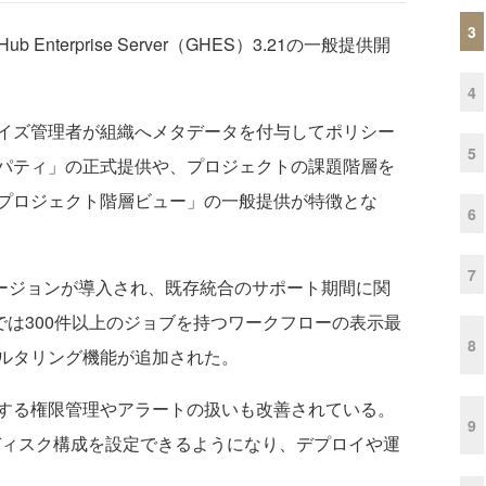
3
 Enterprise Server（GHES）3.21の一般提供開
4
イズ管理者が組織へメタデータを付与してポリシー
5
パティ」の正式提供や、プロジェクトの課題階層を
プロジェクト階層ビュー」の一般提供が特徴とな
6
7
10」バージョンが導入され、既存統合のサポート期間に関
ionsでは300件以上のジョブを持つワークフローの表示最
8
ルタリング機能が追加された。
する権限管理やアラートの扱いも改善されている。
9
数ディスク構成を設定できるようになり、デプロイや運