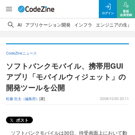
新規
ログイン
会員登録
AI
アプリケーション開発
インフラ
エンジニアの生き
CodeZineニュース
ソフトバンクモバイル、携帯用GUI
アプリ「モバイルウィジェット」の
開発ツールを公開
松藤 壯太（編集部）
[著]
2008/10/30 20:11
ポスト
ソフトバンクモバイルは30日、待受画面上において動