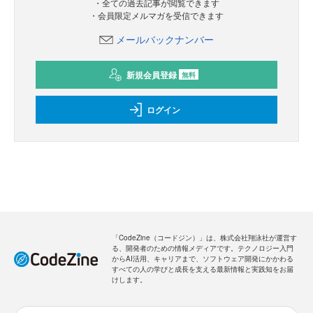
・全ての過去記事が閲覧できます
・会員限定メルマガを受信できます
メールバックナンバー
新規会員登録
無料
ログイン
「CodeZine（コードジン）」は、株式会社翔泳社が運営す
る、開発者のための情報メディアです。テクノロジー入門
からAI活用、キャリアまで、ソフトウェア開発にかかわる
すべての人の学びと成長を支える最新情報と実践知をお届
けします。