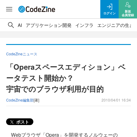
新規
ログイン
会員登録
AI
アプリケーション開発
インフラ
エンジニアの生き
CodeZineニュース
「Operaスペースエディション」ベ
ータテスト開始か？
宇宙でのブラウザ利用が目的
CodeZine編集部
[著]
2010/04/01 16:34
ポスト
Webブラウザ「Opera」を開発するノルウェーの