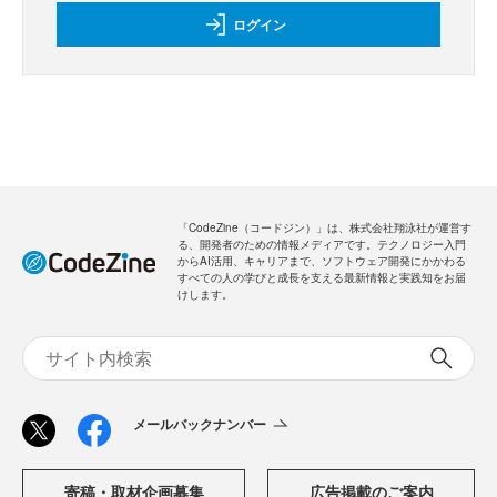
ログイン
「CodeZine（コードジン）」は、株式会社翔泳社が運営す
る、開発者のための情報メディアです。テクノロジー入門
からAI活用、キャリアまで、ソフトウェア開発にかかわる
すべての人の学びと成長を支える最新情報と実践知をお届
けします。
メールバックナンバー
寄稿・取材企画募集
広告掲載のご案内