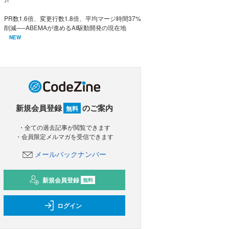
PR数1.6倍、変更行数1.8倍、平均マージ時間37%
削減──ABEMAが進めるAI駆動開発の現在地
NEW
新規会員登録
のご案内
無料
・全ての過去記事が閲覧できます
・会員限定メルマガを受信できます
メールバックナンバー
新規会員登録
無料
ログイン