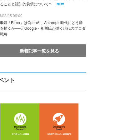
ることと認知的負債について〜
NEW
/08/05 09:00
議事録「Rimo」はOpenAI、Anthropic時代にどう勝
を描くか──元Google・相川氏が説く現代のプロダ
戦略
新着記事一覧を見る
ベント