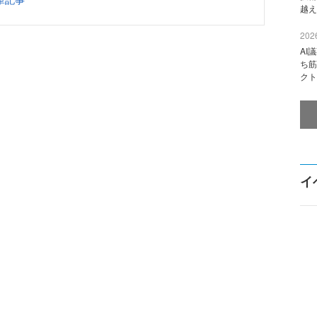
越え
2026
AI
ち筋
クト
イ