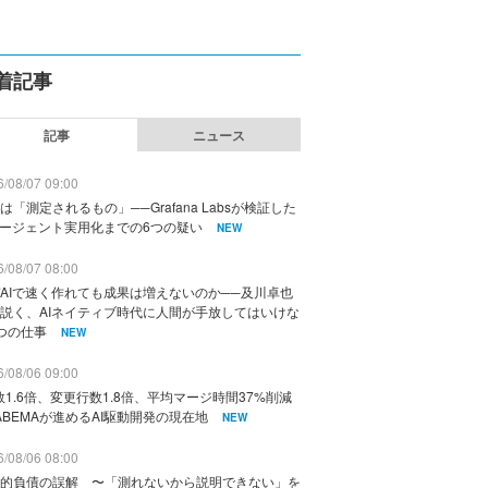
着記事
記事
ニュース
/08/07 09:00
は「測定されるもの」──Grafana Labsが検証した
エージェント実用化までの6つの疑い
NEW
/08/07 08:00
AIで速く作れても成果は増えないのか──及川卓也
説く、AIネイティブ時代に人間が手放してはいけな
つの仕事
NEW
/08/06 09:00
数1.6倍、変更行数1.8倍、平均マージ時間37%削減
ABEMAが進めるAI駆動開発の現在地
NEW
/08/06 08:00
的負債の誤解 〜「測れないから説明できない」を