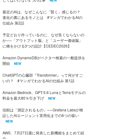
NEW
最近のAIは、なぜこんなに「賢く」感じるの？
進化の裏にあるモノとは #マンガでわかるAIの
仕組み 第2話
予定どおり作っているのに、なぜ良くならないの
か──「アウトプット脳」と「ユーザー価値脳」
に橋をかける3つの設計【CEDEC2026】
Amazon DynamoDBがベクター検索の一般提供を
開始
NEW
ChatGPTの心臓部『Transformer』って何がすご
いの？ #マンガでわかるAIの仕組み 第1話
Amazon Bedrock、GPT-5.6 LunaとTerraモデルの
料金を最大80％引き下げ
NEW
信頼は「測定されるもの」──Grafana Labsが検
証したAIエージェント実用化までの6つの疑い
NEW
AWS、7月27日週に発表した新機能をまとめて紹
介