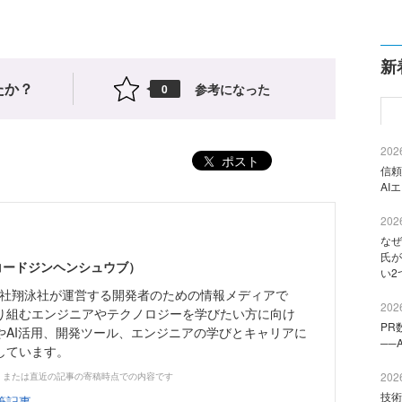
新
たか？
参考になった
0
2026
ポスト
信頼
AI
2026
なぜ
氏が
（コードジンヘンシュウブ）
い2
株式会社翔泳社が運営する開発者のための情報メディアで
2026
り組むエンジニアやテクノロジーを学びたい方に向け
PR
やAI活用、開発ツール、エンジニアの学びとキャリアに
──
しています。
2026
、または直近の記事の寄稿時点での内容です
技術
筆記事