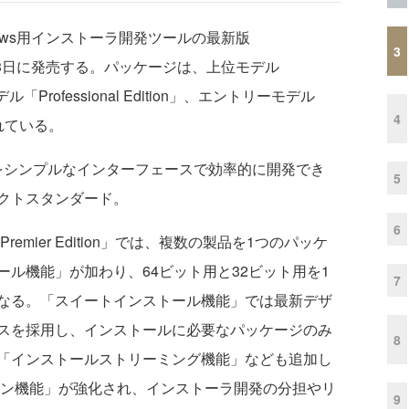
ndows用インストーラ開発ツールの最新版
3
語版」を、13日に発売する。パッケージは、上位モデル
デル「Professional Edition」、エントリーモデル
4
されている。
トーラをシンプルなインターフェースで効率的に開発でき
5
クトスタンダード。
6
の「Premier Edition」では、複数の製品を1つのパッケ
ル機能」が加わり、64ビット用と32ビット用を1
7
なる。「スイートインストール機能」では最新デザ
スを採用し、インストールに必要なパッケージのみ
8
「インストールストリーミング機能」なども追加し
n アドオン機能」が強化され、インストーラ開発の分担やリ
9