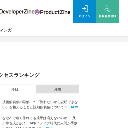
ログイン
新規
会員登録
マンガ
クセスランキング
今日
月間
技術的負債の誤解 〜「測れないから説明できな
い」を越えることと認知的負債について〜
NEW
なぜAIで速く作れても成果は増えないのか──及
川卓也氏が説く、AIネイティブ時代に人間が手放
してはいけない2つの仕事