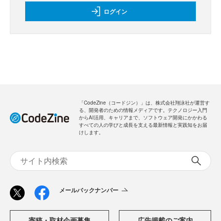
新規会員登録
のご案内
無料
・全ての過去記事が閲覧できます
・会員限定メルマガを受信できます
メールバックナンバー
新規会員登録
無料
ログイン
「CodeZine（コードジン）」は、株式会社翔泳社が運営す
る、開発者のための情報メディアです。テクノロジー入門
からAI活用、キャリアまで、ソフトウェア開発にかかわる
すべての人の学びと成長を支える最新情報と実践知をお届