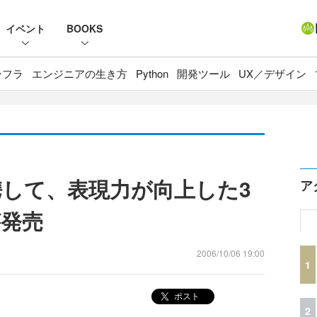
イベント
BOOKS
ンフラ
エンジニアの生き方
Python
開発ツール
UX／デザイン
hと連携して、表現力が向上した3
ア
が発売
2006/10/06 19:00
1
ポスト
2