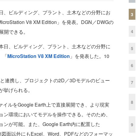
日、ビルディング、プラント、土木などの分野にお
3
tation V8 XM Edition」を発表。DGN／DWGの
4
直接展開できる。
本日、ビルディング、プラント、土木などの分野に
5
、「
MicroStation V8 XM Edition
」を発表した。10
6
と連携し、プロジェクトの2D／3Dモデルのビュー
7
が挙げられる。
8
ルをGoogle Earth上で直接展開でき、より現実
ョン環境においてモデルを操作できる。そのため、
可能。また、Google Earth内に配置した
9
関連図面以外にもExcel、Word、PDFなどのフォーマッ