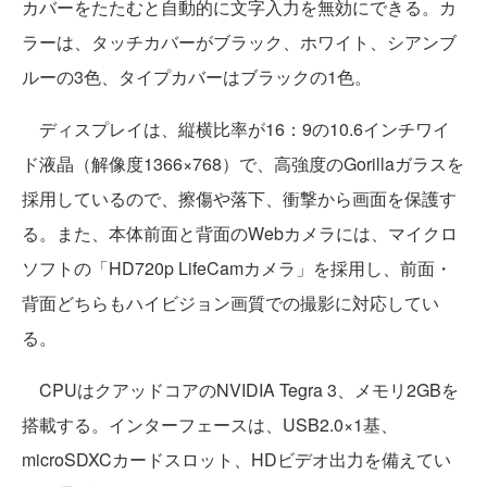
カバーをたたむと自動的に文字入力を無効にできる。カ
ラーは、タッチカバーがブラック、ホワイト、シアンブ
ルーの3色、タイプカバーはブラックの1色。
ディスプレイは、縦横比率が16：9の10.6インチワイ
ド液晶（解像度1366×768）で、高強度のGorillaガラスを
採用しているので、擦傷や落下、衝撃から画面を保護す
る。また、本体前面と背面のWebカメラには、マイクロ
ソフトの「HD720p LifeCamカメラ」を採用し、前面・
背面どちらもハイビジョン画質での撮影に対応してい
る。
CPUはクアッドコアのNVIDIA Tegra 3、メモリ2GBを
搭載する。インターフェースは、USB2.0×1基、
microSDXCカードスロット、HDビデオ出力を備えてい