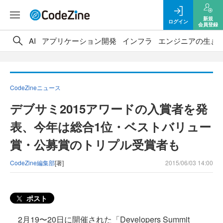
新規
ログイン
会員登録
AI
アプリケーション開発
インフラ
エンジニアの生き
CodeZineニュース
デブサミ2015アワードの入賞者を発
表、今年は総合1位・ベストバリュー
賞・公募賞のトリプル受賞者も
CodeZine編集部
[著]
2015/06/03 14:00
ポスト
2月19〜20日に開催された「Developers Summit