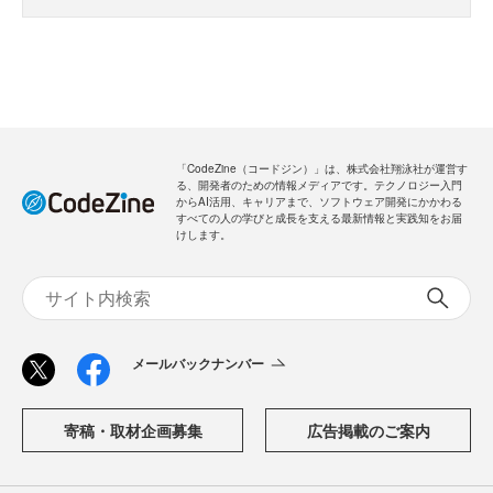
「CodeZine（コードジン）」は、株式会社翔泳社が運営す
る、開発者のための情報メディアです。テクノロジー入門
からAI活用、キャリアまで、ソフトウェア開発にかかわる
すべての人の学びと成長を支える最新情報と実践知をお届
けします。
メールバックナンバー
寄稿・取材企画募集
広告掲載のご案内