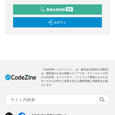
新規会員登録
無料
ログイン
「CodeZine（コードジン）」は、株式会社翔泳社が運営す
る、開発者のための情報メディアです。テクノロジー入門
からAI活用、キャリアまで、ソフトウェア開発にかかわる
すべての人の学びと成長を支える最新情報と実践知をお届
けします。
メールバックナンバー