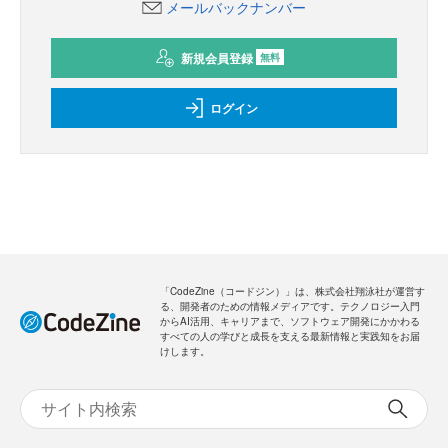
メールバックナンバー
新規会員登録
無料
ログイン
「CodeZine（コードジン）」は、株式会社翔泳社が運営す
る、開発者のための情報メディアです。テクノロジー入門
からAI活用、キャリアまで、ソフトウェア開発にかかわる
すべての人の学びと成長を支える最新情報と実践知をお届
けします。