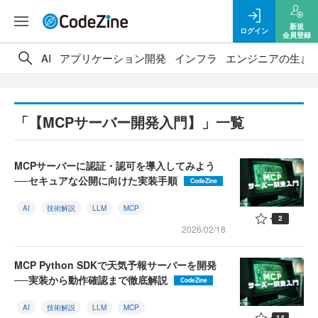
新規
ログイン
会員登録
AI
アプリケーション開発
インフラ
エンジニアの生き
「【MCPサーバー開発入門】」一覧
MCPサーバーに認証・認可を導入してみよう
──セキュアな公開に向けた実装手順
CodeZine
AI
技術解説
LLM
MCP
2
2026/02/18
MCP Python SDKで天気予報サーバーを開発
──実装から動作確認まで徹底解説
CodeZine
AI
技術解説
LLM
MCP
14