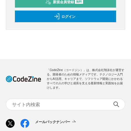
新規会員登録
無料
ログイン
「CodeZine（コードジン）」は、株式会社翔泳社が運営す
る、開発者のための情報メディアです。テクノロジー入門
からAI活用、キャリアまで、ソフトウェア開発にかかわる
すべての人の学びと成長を支える最新情報と実践知をお届
けします。
メールバックナンバー