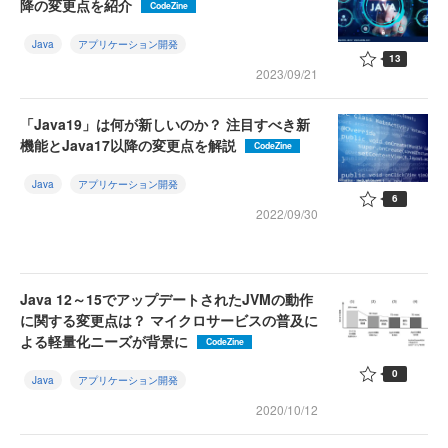
降の変更点を紹介
CodeZine
Java
アプリケーション開発
13
2023/09/21
「Java19」は何が新しいのか？ 注目すべき新
機能とJava17以降の変更点を解説
CodeZine
Java
アプリケーション開発
6
2022/09/30
Java 12～15でアップデートされたJVMの動作
に関する変更点は？ マイクロサービスの普及に
よる軽量化ニーズが背景に
CodeZine
0
Java
アプリケーション開発
2020/10/12