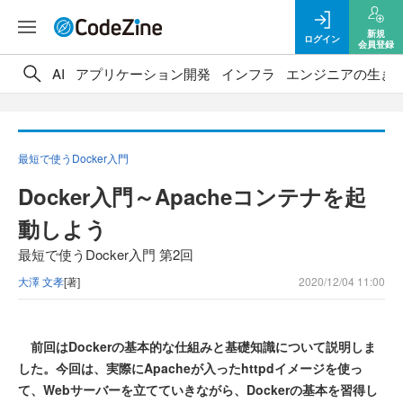
新規
ログイン
会員登録
AI
アプリケーション開発
インフラ
エンジニアの生き
最短で使うDocker入門
Docker入門～Apacheコンテナを起
動しよう
最短で使うDocker入門 第2回
大澤 文孝
[著]
2020/12/04 11:00
前回はDockerの基本的な仕組みと基礎知識について説明しま
した。今回は、実際にApacheが入ったhttpdイメージを使っ
て、Webサーバーを立てていきながら、Dockerの基本を習得し